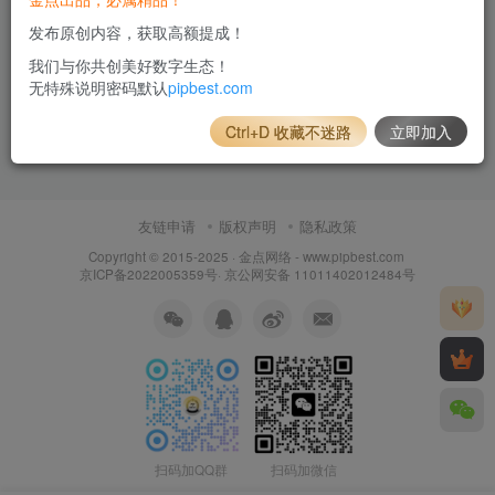
发布原创内容，获取高额提成！
我们与你共创美好数字生态！
无特殊说明密码默认
pipbest.com
Ctrl+D 收藏不迷路
立即加入
友链申请
版权声明
隐私政策
Copyright © 2015-2025 ·
金点网络 - www.pipbest.com
京ICP备2022005359号
·
京公网安备 11011402012484号
扫码加QQ群
扫码加微信