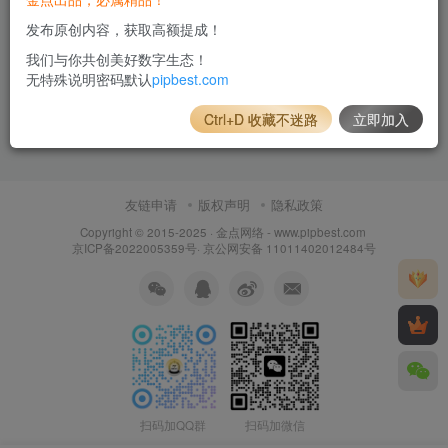
发布原创内容，获取高额提成！
我们与你共创美好数字生态！
无特殊说明密码默认
pipbest.com
Ctrl+D 收藏不迷路
立即加入
友链申请
版权声明
隐私政策
Copyright © 2015-2025 ·
金点网络 - www.pipbest.com
京ICP备2022005359号
·
京公网安备 11011402012484号
扫码加QQ群
扫码加微信