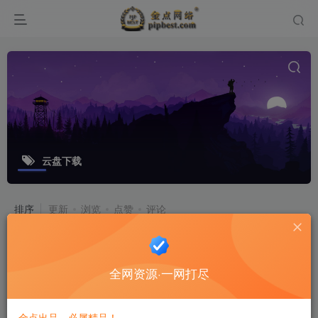
云盘下载
排序
更新
浏览
点赞
评论
迅雷12舒爽版 v12.4.7.3858 优化安装
版
全网资源·一网打尽
软件工具
6个月前
14
金点出品，必属精品！