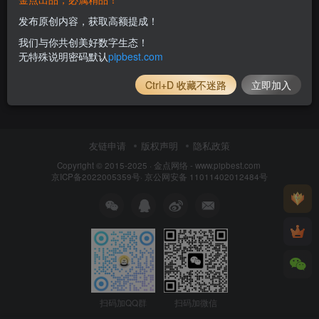
发布原创内容，获取高额提成！
我们与你共创美好数字生态！
无特殊说明密码默认
pipbest.com
Ctrl+D 收藏不迷路
立即加入
友链申请
版权声明
隐私政策
Copyright © 2015-2025 ·
金点网络 - www.pipbest.com
京ICP备2022005359号
·
京公网安备 11011402012484号
扫码加QQ群
扫码加微信