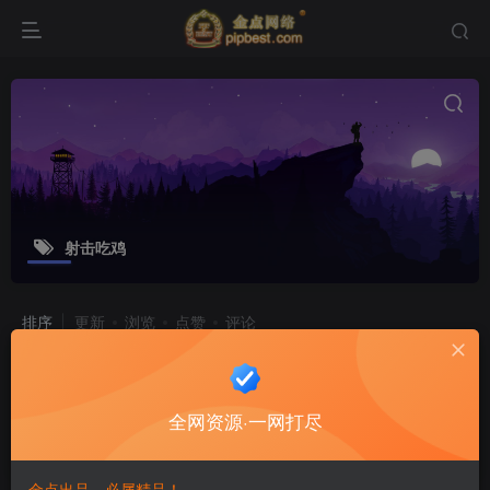
射击吃鸡
排序
更新
浏览
点赞
评论
【穿越奇迹H5】12月4日收集打包WIN
系一键服务端_Linux手工服务端_三网
全网资源·一网打尽
射击吃鸡H5游戏_带详细架设教程_赠
付费资源
9.8
游戏源码
金豆
送源码
8个月前
15
金点出品，必属精品！