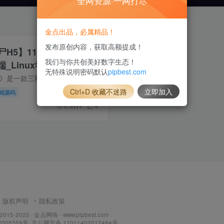
全网资源·一网打尽
金点出品，必属精品！
发布原创内容，获取高额提成！
H5】11月28收集整理
我们与你共创美好数字生态！
_Linux学习手工端_三
无特殊说明密码默认
pipbest.com
游戏_带详细搭建教程_附
《双人合作打僵尸H5》是一款三网竞技射击H5游戏。资源11月28日收集整理，提供Windows一键端和Linux学习手工端，含详细教程并附赠源码。
Ctrl+D 收藏不迷路
立即加入
戏源码
8.8W+
4
版权声明
隐私政策
 2015-2025 ·
金点网络 - www.pipbest.com
2005359号
·
京公网安备 11011402012484号