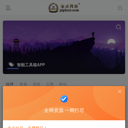
智能工具箱APP
排序
更新
浏览
点赞
评论
Smart Tools智能工具箱APP v21.1
build 129 解锁专业版
全网资源·一网打尽
软件工具
6个月前
8
金点出品，必属精品！