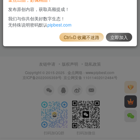
发布原创内容，获取高额提成！
我们与你共创美好数字生态！
无特殊说明密码默认
pipbest.com
Ctrl+D 收藏不迷路
立即加入
友链申请
版权声明
隐私政策
Copyright © 2015-2025 ·
金点网络 - www.pipbest.com
京ICP备2022005359号
·
京公网安备 11011402012484号
扫码加QQ群
扫码加微信