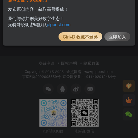
发布原创内容，获取高额提成！
我们与你共创美好数字生态！
无特殊说明密码默认
pipbest.com
Ctrl+D 收藏不迷路
立即加入
友链申请
版权声明
隐私政策
Copyright © 2015-2025 ·
金点网络 - www.pipbest.com
京ICP备2022005359号
·
京公网安备 11011402012484号
扫码加QQ群
扫码加微信