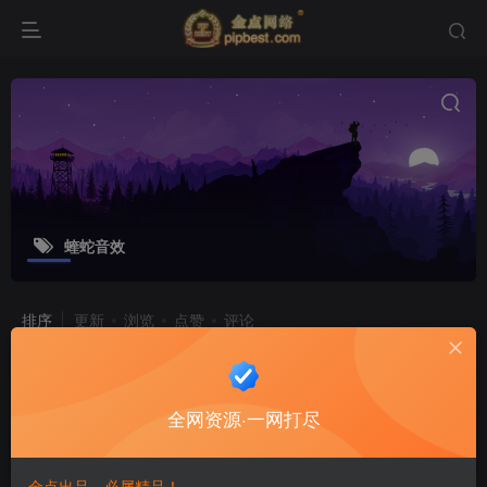
蝰蛇音效
排序
更新
浏览
点赞
评论
酷我音乐APP v12.0.0.2 去广告破解豪
华VIP版
全网资源·一网打尽
软件工具
6个月前
8
金点出品，必属精品！