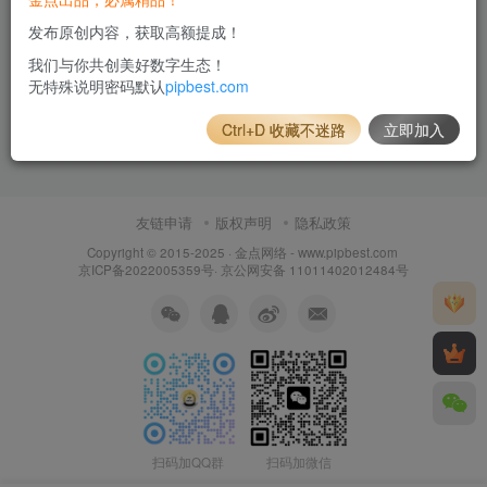
发布原创内容，获取高额提成！
我们与你共创美好数字生态！
无特殊说明密码默认
pipbest.com
Ctrl+D 收藏不迷路
立即加入
友链申请
版权声明
隐私政策
Copyright © 2015-2025 ·
金点网络 - www.pipbest.com
京ICP备2022005359号
·
京公网安备 11011402012484号
扫码加QQ群
扫码加微信