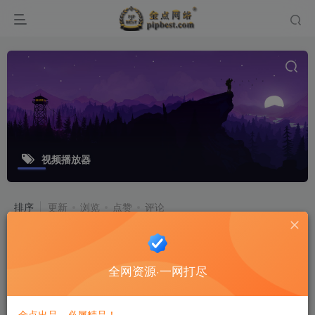
视频播放器
排序
更新
浏览
点赞
评论
XPlayer万能视频播放器 v2.4.9.2 去广
告高级版
全网资源·一网打尽
软件工具
6个月前
5
金点出品，必属精品！