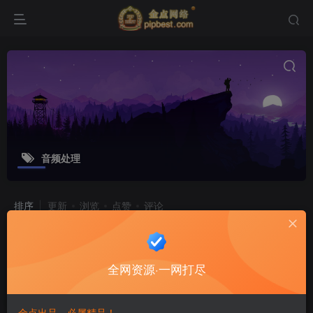
音频处理
排序
更新
浏览
点赞
评论
Audio Editor(音频编辑) v2.01.27 高级
版
全网资源·一网打尽
软件工具
6个月前
15
金点出品，必属精品！