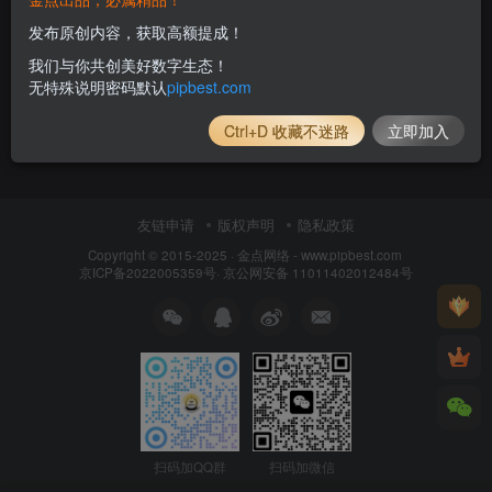
发布原创内容，获取高额提成！
我们与你共创美好数字生态！
无特殊说明密码默认
pipbest.com
Ctrl+D 收藏不迷路
立即加入
友链申请
版权声明
隐私政策
Copyright © 2015-2025 ·
金点网络 - www.pipbest.com
京ICP备2022005359号
·
京公网安备 11011402012484号
扫码加QQ群
扫码加微信