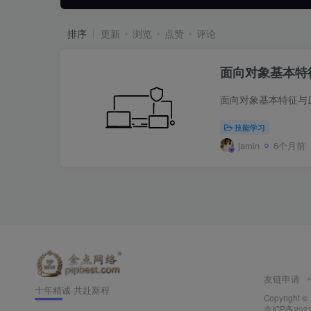
排序
更新
浏览
点赞
评论
面向对象基本特
技能学习
jamin
6个月前
友链申请
十年精诚·共赴新程
Copyright ©
京ICP备202