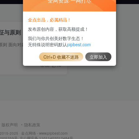
全网资源·一网打尽
金点出品，必属精品！
发布原创内容，获取高额提成！
征与原则
我们与你共创美好数字生态！
无特殊说明密码默认
pipbest.com
面向对象基本特征与原则 面向对象有三大基本特征和五大基本原则。 三大特征 封装 所谓封装（Encapsulation），也就是把客观事物封装成抽象的类，并且类可以把自己的数据和方法只让可信的类或者...
Ctrl+D 收藏不迷路
立即加入
68
14
版权声明
隐私政策
 2015-2025 ·
金点网络 - www.pipbest.com
2005359号
·
京公网安备 11011402012484号