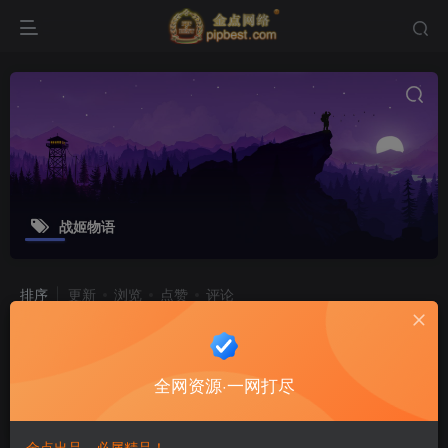
战姬物语
排序
更新
浏览
点赞
评论
三网H5卡牌游戏【战姬物语H5】最新
整理一键既玩服务端+Linux手工服务
全网资源·一网打尽
端+GM运营后台+GM授权后台
游戏源码
8个月前
8
金点出品，必属精品！