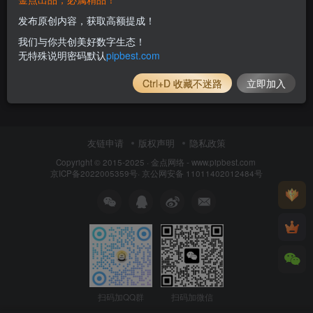
发布原创内容，获取高额提成！
我们与你共创美好数字生态！
无特殊说明密码默认
pipbest.com
Ctrl+D 收藏不迷路
立即加入
友链申请
版权声明
隐私政策
Copyright © 2015-2025 ·
金点网络 - www.pipbest.com
京ICP备2022005359号
·
京公网安备 11011402012484号
扫码加QQ群
扫码加微信