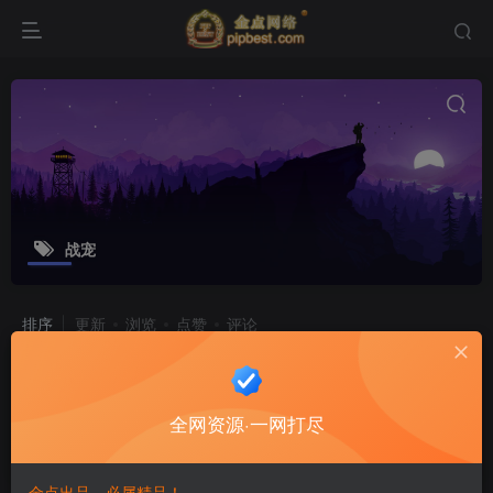
战宠
排序
更新
浏览
点赞
评论
传奇手游【最新二开幽冥传奇修改版】
极武尊幽冥WIN一键即玩服务端+战宠
全网资源·一网打尽
+战鼓+星魂+汽车+神装+切割+运营后
游戏源码
台+授权后台+安卓苹果
8个月前
12
金点出品，必属精品！