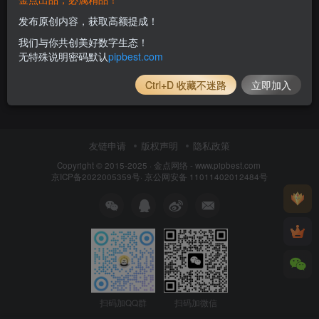
发布原创内容，获取高额提成！
我们与你共创美好数字生态！
无特殊说明密码默认
pipbest.com
Ctrl+D 收藏不迷路
立即加入
友链申请
版权声明
隐私政策
Copyright © 2015-2025 ·
金点网络 - www.pipbest.com
京ICP备2022005359号
·
京公网安备 11011402012484号
扫码加QQ群
扫码加微信