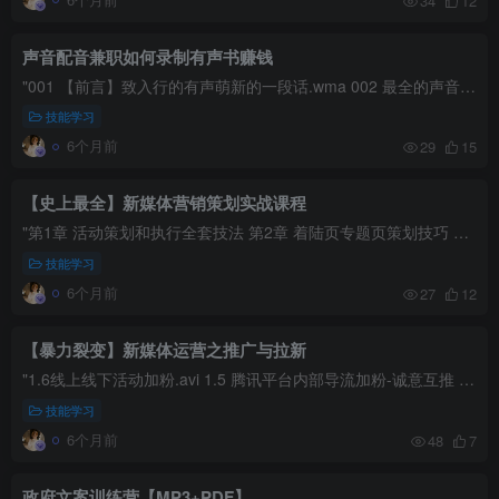
34
12
声音配音兼职如何录制有声书赚钱
"001 【前言】致入行的有声萌新的一段话.wma 002 最全的声音变现方式，靠你的声音也能月入过万！.wma 003 声音变现方式那么多，新手如何选择最适合的领域？.wma 004 【主播修炼】了解自己...
技能学习
6个月前
29
15
【史上最全】新媒体营销策划实战课程
"第1章 活动策划和执行全套技法 第2章 着陆页专题页策划技巧 第3章 H5页面策划技巧 第4章 axure原型图制作技法 第5章 广告策划基础</h1> 1.Axure软件简介.avi 1.广告基础.avi 1....
技能学习
6个月前
27
12
【暴力裂变】新媒体运营之推广与拉新
"1.6线上线下活动加粉.avi 1.5 腾讯平台内部导流加粉-诚意互推 合作加粉.avi 1.4 腾讯平台内部导流加粉-草根大号直推.avi 1.3 公众号快速推广吸粉-图文内部诱导加粉.avi 1.2 公众号快速推...
技能学习
6个月前
48
7
政府文案训练营【MP3+PDF】