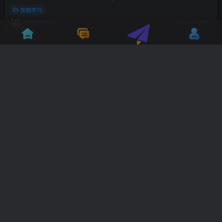
技能学习
6个月前
56
14
自燃型文案训练营
"01 第01课【认知力】原来80%的人，写的都是“伪文案”.mp4 02 第02课【洞察力】3招培养敏感度，让你的文案刺进用户的心坎里.mp4 03 第03课【输出力】会找素材，灵感一抓就有，持续输出其...
技能学习
6个月前
38
13
文案实战变现特训营，30天手把手教你成为顶尖文案高手，一
字值千金
"01课前预习1：会写文案的人，一字千金！.mp4 02课前预习2：如何系统搭建知识树体系，成为月入3万的文案高手？.mp4 03课前预习3：学员成功案例分享-0基础小白也能快速上手写文案.exe 04快...
技能学习
6个月前
53
11
文案变现营·每月轻松多赚5000+
"04 赠送：价值百万的投稿渠道在这里【本课程不附带社群】 01 【课程无社群】01-朋友圈文案：简单3步，让你轻松涨粉、卖货、招代理.mp4 02 02-海报文案：巧用6大元素+3种心理，成交率至少...
技能学习