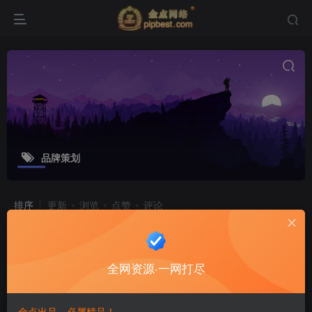
品牌策划
排序
更新
浏览
点赞
评论
考证类速记大全
"财会类记忆 计算机学记忆 建筑类考证记忆 考研政治记忆 其他考证记忆 医药学记忆</h1> 专家论证.webp 中药功效“快快”记忆法.doc 诊断学 腹部检查.webp 异常步态】通俗地说即是走...
全网资源·一网打尽
技能学习
6个月前
58
12
金点出品，必属精品！