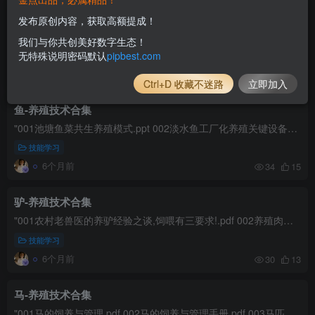
鸽子-养殖技术合集
发布原创内容，获取高额提成！
"001肉鸽鹌鹑良种引种指导_12543255.pdf 002鸽子品种及饲养技术分析.pdf 003鸽子饲养管理技术.pdf 004养鸽子必备的常用药.pdf 005鸽子的生理习性与繁殖饲养技术.pdf 006肉鸽的孵化技术.pdf...
我们与你共创美好数字生态！
无特殊说明密码默认
pipbest.com
技能学习
6个月前
45
5
Ctrl+D 收藏不迷路
立即加入
鱼-养殖技术合集
"001池塘鱼菜共生养殖模式.ppt 002淡水鱼工厂化养殖关键设备集成与高效养殖技术开发.pdf 003[水产经济动物增养殖学].李明云.扫描版[www.minxue.net].pdf 004[淡水鱼养殖新概念].齐子鑫.唐...
技能学习
6个月前
34
15
驴-养殖技术合集
"001农村老兽医的养驴经验之谈,饲喂有三要求!.pdf 002养殖肉用驴的经验.pdf 003养驴育肥.pdf 004肉驴养殖实用技术手册20150319.pdf 005驴养殖及建设规划.pdf 006驴舍建设.pdf 007驴的品种....
技能学习
6个月前
30
13
马-养殖技术合集
"001马的饲养与管理.pdf 002马的饲养与管理手册.pdf 003马匹养护与疾病防治课程标准.pdf 004马匹实用饲养规则.pdf 005养马常见的十大问题及解决方法.pdf 006中国马养殖行业发展概况.pdf 00...