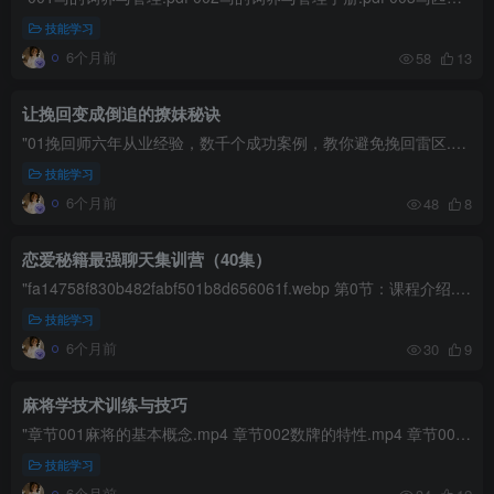
技能学习
6个月前
58
13
让挽回变成倒追的撩妹秘诀
"01挽回师六年从业经验，数千个成功案例，教你避免挽回雷区.mp4 02分手初期，巧用冷处理，让TA再生好感.mp4 03深度剖析对方的“奇怪行为”，让你的挽回策略更有针对性.mp4 03深度剖析对方...
技能学习
6个月前
48
8
恋爱秘籍最强聊天集训营（40集）
"fa14758f830b482fabf501b8d656061f.webp 第0节：课程介绍.mp4 第1节：一条消息怎么回？.mp4 第2节：常见聊天问题剖析.mp4 第3节：聊天目的认知.mp4 第4节：聊天阶段认知.mp4 第5节：回复...
技能学习
6个月前
30
9
麻将学技术训练与技巧
"章节001麻将的基本概念.mp4 章节002数牌的特性.mp4 章节003好坏搭判断.mp4 章节004拆搭原则.mp4 章节005听牌攻略.mp4 章节006进程判断.mp4 章节007听张判断.mp4 章节008高级技法.mp4 章节...
技能学习
6个月前