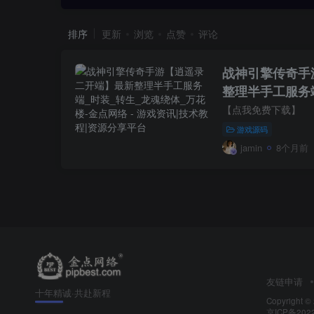
排序
更新
浏览
点赞
评论
战神引擎传奇手
整理半手工服务
_万花楼
【点我免费下载】
游戏源码
jamin
8个月前
友链申请
十年精诚·共赴新程
Copyright ©
京ICP备202