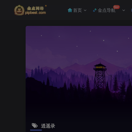
hot
首页
金点导航
逍遥录