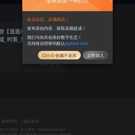
全网资源·一网打尽
金点出品，必属精品！
发布原创内容，获取高额提成！
游【逍遥录二开端】最新
我们与你共创美好数字生态！
端_时装_转生_龙魂绕体
无特殊说明密码默认
pipbest.com
Ctrl+D 收藏不迷路
立即加入
56
12
版权声明
隐私政策
 2015-2025 ·
金点网络 - www.pipbest.com
2005359号
·
京公网安备 11011402012484号