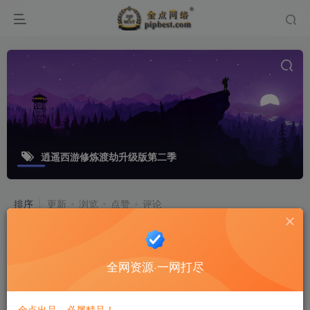
逍遥西游修炼渡劫升级版第二季
排序
更新
浏览
点赞
评论
回合手游【逍遥西游修炼渡劫升级版第
二季】单机一键既玩服务端_Linux手
全网资源·一网打尽
工端_GM后台_安卓苹果双端
游戏源码
8个月前
13
金点出品，必属精品！