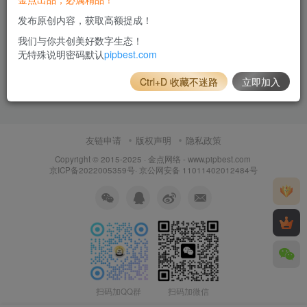
发布原创内容，获取高额提成！
我们与你共创美好数字生态！
无特殊说明密码默认
pipbest.com
Ctrl+D 收藏不迷路
立即加入
友链申请
版权声明
隐私政策
Copyright © 2015-2025 ·
金点网络 - www.pipbest.com
京ICP备2022005359号
·
京公网安备 11011402012484号
扫码加QQ群
扫码加微信