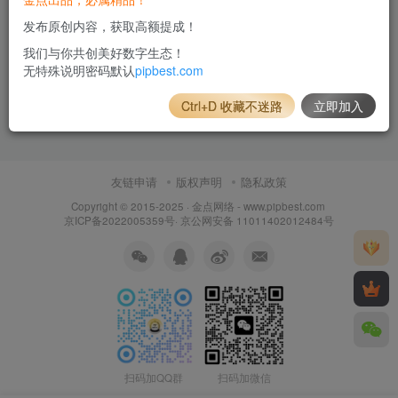
发布原创内容，获取高额提成！
我们与你共创美好数字生态！
无特殊说明密码默认
pipbest.com
Ctrl+D 收藏不迷路
立即加入
友链申请
版权声明
隐私政策
Copyright © 2015-2025 ·
金点网络 - www.pipbest.com
京ICP备2022005359号
·
京公网安备 11011402012484号
扫码加QQ群
扫码加微信