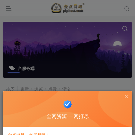
合服务端
排序
更新
浏览
点赞
评论
战神引擎【传奇手游逍遥沉默合击版】
最新整理合击服务端_蚂蚁洞_真天宫_
全网资源·一网打尽
水上世界
游戏源码
8个月前
12
金点出品，必属精品！