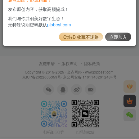
发布原创内容，获取高额提成！
我们与你共创美好数字生态！
无特殊说明密码默认
pipbest.com
Ctrl+D 收藏不迷路
立即加入
友链申请
版权声明
隐私政策
Copyright © 2015-2025 ·
金点网络 - www.pipbest.com
京ICP备2022005359号
·
京公网安备 11011402012484号
扫码加QQ群
扫码加微信