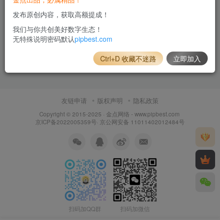
发布原创内容，获取高额提成！
我们与你共创美好数字生态！
无特殊说明密码默认
pipbest.com
Ctrl+D 收藏不迷路
立即加入
友链申请
版权声明
隐私政策
Copyright © 2015-2025 ·
金点网络 - www.pipbest.com
京ICP备2022005359号
·
京公网安备 11011402012484号
扫码加QQ群
扫码加微信