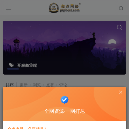
开服商业端
排序
更新
浏览
点赞
评论
精品3D仙侠手游【剑荡三界开服商业
端】最新修复Win一键既玩服务端+跨
全网资源·一网打尽
服+多区+运营后台+GM授权后台+安
游戏源码
卓苹果双端
8个月前
7
金点出品，必属精品！