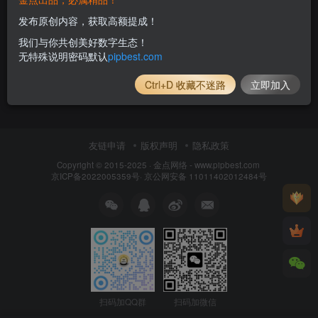
发布原创内容，获取高额提成！
我们与你共创美好数字生态！
无特殊说明密码默认
pipbest.com
Ctrl+D 收藏不迷路
立即加入
友链申请
版权声明
隐私政策
Copyright © 2015-2025 ·
金点网络 - www.pipbest.com
京ICP备2022005359号
·
京公网安备 11011402012484号
扫码加QQ群
扫码加微信