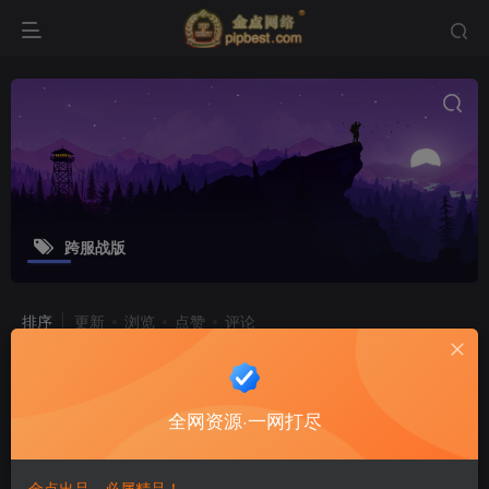
跨服战版
排序
更新
浏览
点赞
评论
白日门传奇手游【三职业霸者仙境跨服
战版】最新整理三职业Win一键即玩服
全网资源·一网打尽
务端_跨服卧龙城_砸金蛋_灵印_修仙_
游戏源码
神龙_GM授权后台_新版GM授权后台_
8个月前
10
安卓苹果双端
金点出品，必属精品！