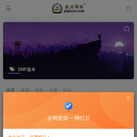
DNF版本
排序
更新
浏览
点赞
评论
回合手游【梦幻诛仙14职业DNF版
本】最新整理Linux手工端+多功能GM
全网资源·一网打尽
后台+多功能后台+安卓苹果双端+视频
游戏源码
教程
8个月前
10
金点出品，必属精品！