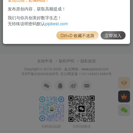
发布原创内容，获取高额提成！
我们与你共创美好数字生态！
无特殊说明密码默认
pipbest.com
Ctrl+D 收藏不迷路
立即加入
友链申请
版权声明
隐私政策
Copyright © 2015-2025 ·
金点网络 - www.pipbest.com
京ICP备2022005359号
·
京公网安备 11011402012484号
扫码加QQ群
扫码加微信