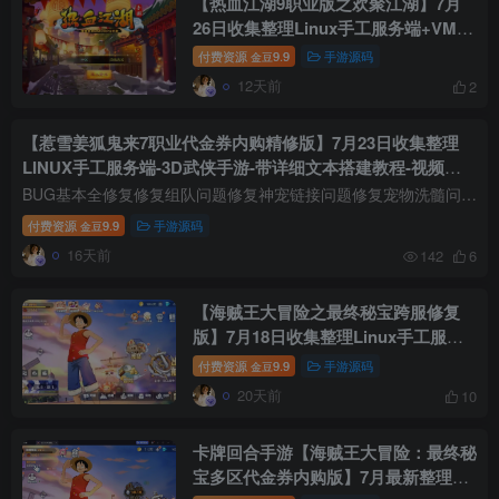
【热血江湖9职业版之欢聚江湖】7月
26日收集整理Linux手工服务端+VM单
机一键镜像端-青春武侠怀旧手游-带详
付费资源
9.9
手游源码
金豆
细文本搭建教程-视频教程-GM管理后
12天前
2
台-安卓苹果双端
【惹雪姜狐鬼来7职业代金券内购精修版】7月23日收集整理
LINUX手工服务端-3D武侠手游-带详细文本搭建教程-视频搭
建教程-CDK授权管理后台-安卓苹果双端
BUG基本全修复修复组队问题修复神宠链接问题修复宠物洗髓问题修复青龙升星问题修复群侠会武问题修复热更新闪退问题修复野外BOSS刷新问题修复属性丹无法使用问题修复装备合成奇宝合成问题修复宠...
付费资源
9.9
手游源码
金豆
16天前
142
6
【海贼王大冒险之最终秘宝跨服修复
版】7月18日收集整理Linux手工服务
端-卡牌回合手游-详细文本搭建教程-
付费资源
9.9
手游源码
金豆
CDK授权管理后台-安卓苹果双端
20天前
10
卡牌回合手游【海贼王大冒险：最终秘
宝多区代金券内购版】7月最新整理