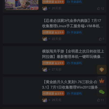
VM一键单机版+Linux手工服务端+管
付费资源
9.9
手游源码
金豆
理后台+CDK授权后台+安卓苹果双端
20天前
12
+视频教程
【忍者必須屍3代金券内购版】7月17
收集整理Linux手工服务端+VM单机一
键镜像端-横板动作闯关手游-详细文本
付费资源
9.9
手游源码
金豆
搭建教程-视频教程-CDK授权后台-全
22天前
7
套源码+安卓苹果双端
横版闯关手游【全明星之抗日剑在弦上
阿拉德】最新整理单机一键即玩镜像端
+Linux手工服务端+配套表+全功能管
付费资源
9.9
手游源码
金豆
理后台+GM授权后台+安卓苹果双端
27天前
2
【黄金皓月久久复刻1.76三职业-白猪
3.1】7月1日收集整理Win2012服务端-
战神引擎传奇手游-详细文本教程-语音
付费资源
9.9
手游源码
金豆
视频教程-GM充值后台-安卓苹果双端
28天前
11