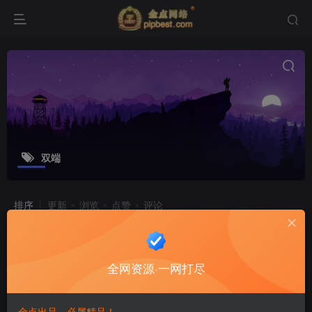
双端
排序
更新
浏览
点赞
评论
【战神传奇之怀旧月光金币版1.76-白
猪3.1】7月29日收集整理Win系服务
全网资源·一网打尽
端-带详细文本搭建教程-通用视频教程-
付费资源
9.9
手游源码
金豆
GM管理后台-安卓苹果双端
8天前
15
金点出品，必属精品！