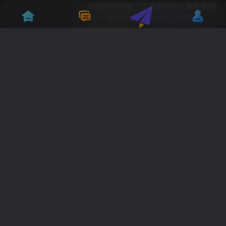
卡牌回合手游【口袋新世纪】最新整理
VM一键单机版+Linux手工服务端+管
理后台+GM授权后台+双端+全套源码
付费资源
9.9
手游源码
金豆
+隐盟视频教程
28天前
12
【英雄有閃S1蚀梦之境三职业代金券
内购修复版】5月31日最新整理Linux
服务端-RPG放置刷宝手游-带详细文本
付费资源
9.9
手游源码
金豆
教程-语音视频教程-本地注册-运维管理
28天前
6
代理后台-CDK授权后台-安卓苹果双端
【战神之怒火冰雪三十大陆版-裤衩6.1
免受权】6月7日最新整理Win一键服务
端-战神引擎传奇手游-带详细文本架设
付费资源
9.9
手游源码
金豆
教程-通用视频教程-GM充值后台-安卓
28天前
15
苹果双端
【大话红浪漫之君临天下】12月2日收
集整理Linux手工服务端_大话回合手
游_带详细架设教程_通用视频教程_运
付费资源
9.8
游戏源码
金豆