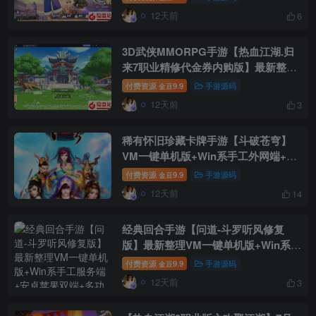
理后台+CDK授权后台+安卓苹果双端
12天前
6
+视频教程
3D武侠MMORPG手游【热血江湖.归
来7职业精修代金券内购版】最新整理
VM一键单机版+Linux手工服务端+安
付费资源
9.9
手游源码
金豆
卓苹果双端+CDK授权后台+视频教程
12天前
3
稀有怀旧珍藏卡牌手游【斗破苍穹】
VM一键单机版+Win系手工外网端+架
设视频教程+开服清档+GM运营后台
付费资源
9.9
手游源码
金豆
+双端
12天前
14
经典回合手游【问道-斗罗听风修复
版】最新整理VM一键单机版+Win系手
工服务端+安卓苹果双端+多功能运营
付费资源
9.9
手游源码
金豆
后台+视频教程
12天前
3