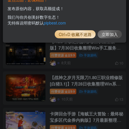
【战神引擎之大唐冰雪完整版[裤衩7.0
发布原创内容，获取高额提成！
免授权]】版-7月30日收集整理Win系
我们与你共创美好数字生态！
传奇手游服务端-带详细文本搭建教程-
付费资源
9.9
手游源码
金豆
无特殊说明密码默认
pipbest.com
通用视频教程-GM管理后台-安卓苹果
8天前
15
双端
Ctrl+D 收藏不迷路
立即加入
【RED引擎之沉默嘟嘟三职业全新
版】7月30日收集整理Win手工服务端-
RED三端互通传奇-带详细文本搭建教
付费资源
9.9
手游源码
金豆
程-安卓苹果双端-PC登录器
8天前
10
【战神之岁月无限刀1.80三职业精修版
[白猪3.1]】7月28日收集整理Win系服
务端-战神引擎传奇手游-带详细文本搭
付费资源
9.9
手游源码
金豆
建教程-通用视频教程-GM管理后台-安
10天前
13
卓苹果双端
卡牌回合手游【海贼王大冒险：最终秘
宝多区代金券内购版】7月最新整理
VM一键单机版+Linux手工服务端+管
付费资源
9.9
手游源码
金豆