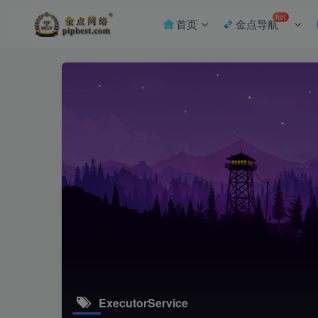
hot
首页
金点导航
ExecutorService