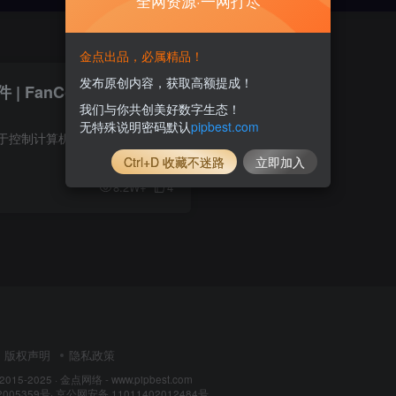
全网资源·一网打尽
金点出品，必属精品！
发布原创内容，获取高额提成！
FanControl v250 中
我们与你共创美好数字生态！
无特殊说明密码默认
pipbest.com
FanControl是一款用于控制计算机风扇速度的软件。它能够监测计算机的内部温度，并根据温度的变化来自动调整风扇的速度，以保持计算机的散热效果和稳定运行。 软件功能 温度监测：实时监测计算机...
Ctrl+D 收藏不迷路
立即加入
8.2W+
4
版权声明
隐私政策
 2015-2025 ·
金点网络 - www.pipbest.com
2005359号
·
京公网安备 11011402012484号