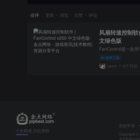
排序
更新
浏览
点赞
评论
风扇转速控制软件 | 
文绿色版
软件工具
jamin
6个月前
友链申请
十年精诚·共赴新程
Copyright ©
京ICP备202