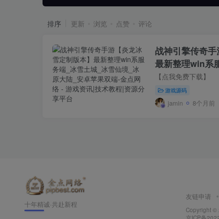
排序
更新
浏览
点赞
评论
战神引擎传奇手
最新整理win系
境_冰原大陆_
【点我免费下载】
游戏源码
jamin
8个月前
友链申请
十年精诚·共赴新程
Copyright ©
京ICP备202