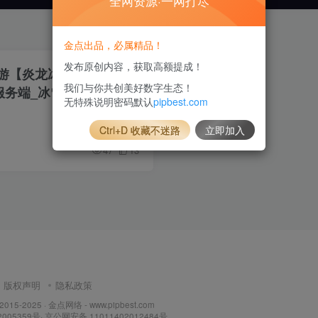
全网资源·一网打尽
金点出品，必属精品！
发布原创内容，获取高额提成！
游【炎龙冰雪定制版本】
我们与你共创美好数字生态！
服务端_冰雪土城_冰雪仙
无特殊说明密码默认
pipbest.com
安卓苹果双端
Ctrl+D 收藏不迷路
立即加入
47
13
版权声明
隐私政策
 2015-2025 ·
金点网络 - www.pipbest.com
2005359号
·
京公网安备 11011402012484号