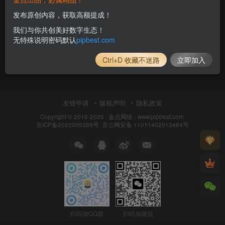
发布原创内容，获取高额提成！
我们与你共创美好数字生态！
无特殊说明密码默认
pipbest.com
Ctrl+D 收藏不迷路
立即加入
友链申请
版权声明
隐私政策
Copyright © 2015-2025 ·
金点网络 - www.pipbest.com
京ICP备2022005359号
·
京公网安备 11011402012484号
扫码加QQ群
扫码加微信