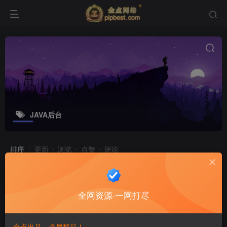
JAVA后台
排序
更新
浏览
点赞
评论
二次元回合手游【荒世的传说】最新整
理单机一键既玩服务端+Linux手工服
全网资源·一网打尽
务端+多功能JAVA后台+安卓苹果双端
游戏源码
8个月前
6
金点出品，必属精品！