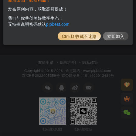
发布原创内容，获取高额提成！
我们与你共创美好数字生态！
无特殊说明密码默认
pipbest.com
Ctrl+D 收藏不迷路
立即加入
友链申请
版权声明
隐私政策
Copyright © 2015-2025 ·
金点网络 - www.pipbest.com
京ICP备2022005359号
·
京公网安备 11011402012484号
扫码加QQ群
扫码加微信