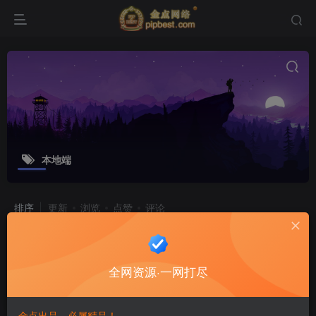
本地端
排序
更新
浏览
点赞
评论
传奇手游【沙巴克本地端】最新整理
WIN一键即玩服务端_本地注册验证_天
全网资源·一网打尽
龙皓月套
游戏源码
8个月前
8
金点出品，必属精品！