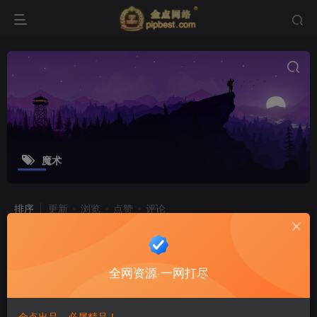
魔术
排序
更新
浏览
点赞
评论
经典基础魔术教程
"[啊！败给魔术.PART2]刘谦.pdf [刘谦的魔法签证]刘谦.pdf [男人必学的魔术][刘谦].pdf [男人必学的魔术]刘谦.pdf [扑克魔术变法大全].史华国.扫描版.pdf [世界经典魔术大揭秘(彩图版)].(...
全网资源·一网打尽
技能学习
6个月前
59
5
金点出品，必属精品！