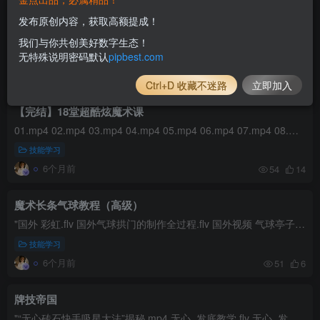
全球魔术揭秘
发布原创内容，获取高额提成！
"魔术揭秘 B.f4v 魔术揭秘01.f4v 魔术揭秘02.f4v 魔术揭秘03.f4v 魔术揭秘04.f4v 魔术揭秘05.f4v 魔术揭秘06.f4v 魔术揭秘07.f4v 魔术揭秘08.f4v 魔术揭秘09.f4v 魔术揭秘10.f4v 魔术揭秘1...
我们与你共创美好数字生态！
无特殊说明密码默认
pipbest.com
技能学习
6个月前
40
7
Ctrl+D 收藏不迷路
立即加入
【完结】18堂超酷炫魔术课
01.mp4 02.mp4 03.mp4 04.mp4 05.mp4 06.mp4 07.mp4 08.mp4 09.mp4 10.mp4 11.mp4 12.mp4 13.mp4 14.mp4 15.mp4 16.mp4 17.mp4 18.mp4 试看 杯与球 表演.mp4 试看 戒指转移 表演.mp4 试看 硬笔...
技能学习
6个月前
54
14
魔术长条气球教程（高级）
"国外 彩虹.flv 国外气球拱门的制作全过程.flv 国外视频 气球亭子.flv 国外视频 长条螺旋包柱法.flv 国外视频： 新娘新郎摆件1.flv 国外视频： 新娘新郎摆件2.flv 国外视频： 鱼骨链拼接图...
技能学习
6个月前
51
6
牌技帝国
"“无心砖石快手吸星大法”揭秘.mp4 无心_发底教学.flv 无心_发牌教学+全部.flv 无心_普通落汗教学.flv 无心_乾坤控牌法教学.flv 无心弹牌教学.flv 无心发牌标杆.flv 无心-金花二+教学.flv...