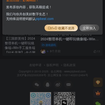
MT3换皮梦幻【梦幻之逆风西游3尊享
发布原创内容，获取高额提成！
挂机版】2025最新整理单机一键即玩
我们与你共创美好数字生态！
镜像服务端_Linux手工服务端_新版管
付费资源
9.8
游戏源码
金豆
无特殊说明密码默认
pipbest.com
理后台_详细搭建教程
8个月前
7
Ctrl+D 收藏不迷路
立即加入
典藏三国文字游戏【三国群英传】
2024整理单机一键即玩镜像端+Win手
工服务端【站长亲测】
游戏源码
8个月前
11
友链申请
版权声明
隐私政策
Copyright © 2015-2025 ·
金点网络 - www.pipbest.com
京ICP备2022005359号
·
京公网安备 11011402012484号