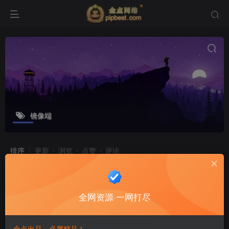
镜像端
排序
更新
浏览
点赞
评论
三网放置三国卡牌手游【铁杆三国5魂
系内购版】2025最新整理单机一键即
全网资源·一网打尽
玩镜像端_Linux本地学习手工端_GM
付费资源
9.8
游戏源码
金豆
后台
8个月前
11
金点出品，必属精品！