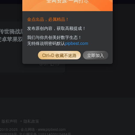
全网资源·一网打尽
金点出品，必属精品！
发布原创内容，获取高额提成！
传世骑战版】最新整理商
我们与你共创美好数字生态！
卓苹果双端_GM后台_
无特殊说明密码默认
pipbest.com
Ctrl+D 收藏不迷路
立即加入
51
15
版权声明
隐私政策
 2015-2025 ·
金点网络 - www.pipbest.com
2005359号
·
京公网安备 11011402012484号