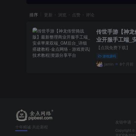
排序
更新
浏览
点赞
评论
传世手游【神龙
业开服手工端_安
详细搭建教程
【点我免费下载】
游戏源码
jamin
8个月前
友链申请
十年精诚·共赴新程
Copyright ©
京ICP备202