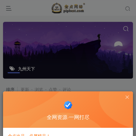
九州天下
排序
更新
浏览
点赞
评论
【九州天下】最新整理本地验证手工端
+安卓+详细搭建教程
全网资源·一网打尽
游戏源码
8个月前
11
金点出品，必属精品！