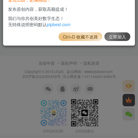
发布原创内容，获取高额提成！
我们与你共创美好数字生态！
无特殊说明密码默认
pipbest.com
Ctrl+D 收藏不迷路
立即加入
友链申请
版权声明
隐私政策
Copyright © 2015-2025 ·
金点网络 - www.pipbest.com
京ICP备2022005359号
·
京公网安备 11011402012484号
扫码加QQ群
扫码加微信