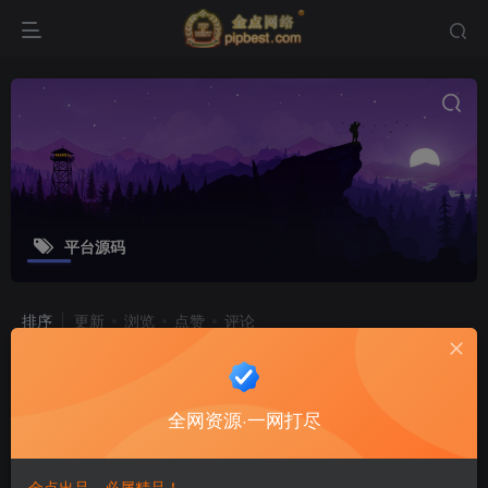
平台源码
排序
更新
浏览
点赞
评论
途牛养车省养车平台源码 买卖新车租车二手车维修装潢共享
O2O程序源码
全网资源·一网打尽
源码采用FastAdmin框架开发，功能成熟完善，已有成功案例。 业务涵盖保险、二手车、接送、拖车、租车、保养、维修、入驻等连接线上等基础和深度服务。 采用的是“线上 + 车主直控社区加盟店” ...
软件工具
6个月前
48
15
金点出品，必属精品！