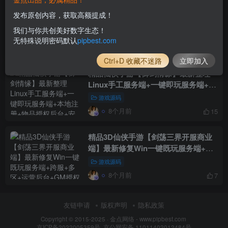
精品仙侠手游【逆水决】最新整理WIN
发布原创内容，获取高额提成！
系一键即玩服务端+安卓苹果端+GM后
我们与你共创美好数字生态！
台+详细搭建教程
游戏源码
无特殊说明密码默认
pipbest.com
8个月前
15
Ctrl+D 收藏不迷路
立即加入
精品仙侠手游【御剑情缘】最新整理
Linux手工服务端+一键即玩服务端+本
地注册+物品授权后台+安卓苹果双端
游戏源码
+视频教程
8个月前
15
精品3D仙侠手游【剑荡三界开服商业
端】最新修复Win一键既玩服务端+跨
服+多区+运营后台+GM授权后台+安
游戏源码
卓苹果双端
8个月前
7
友链申请
版权声明
隐私政策
Copyright © 2015-2025 ·
金点网络 - www.pipbest.com
京ICP备2022005359号
·
京公网安备 11011402012484号