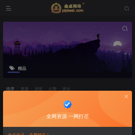
精品
排序
更新
浏览
点赞
评论
精品仙侠手游【仙梦奇缘又名御剑飞
仙】最新整理win一键服务端+安卓苹
全网资源·一网打尽
果双端+二区+跨服+GM授权后台
游戏源码
8个月前
15
金点出品，必属精品！