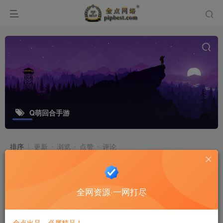
Q萌回合手游
排序
更新
浏览
点赞
评论
Q萌回合手游【白娘子传奇三端互通
版】最新整理单机一键即玩服务端
全网资源·一网打尽
_Linux_手工服务端_PC安卓苹果三端
游戏源码
_GM授权后台_详细搭建教程
8个月前
8
金点出品，必属精品！