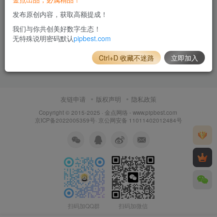
发布原创内容，获取高额提成！
我们与你共创美好数字生态！
无特殊说明密码默认
pipbest.com
Ctrl+D 收藏不迷路
立即加入
友链申请
版权声明
隐私政策
Copyright © 2015-2025 ·
金点网络 - www.pipbest.com
京ICP备2022005359号
·
京公网安备 11011402012484号
扫码加QQ群
扫码加微信