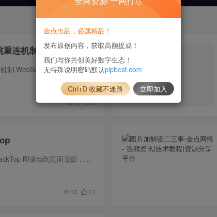
全网资源·一网打尽
金点出品，必属精品！
发布原创内容，获取高额提成！
 心跳重连机制
我们与你共创美好数字生态！
无特殊说明密码默认
pipbest.com
WebSocket 心跳重连机制 WebSocket 是一种网络通信协议，它使得客户端和服务器之间的数据交换变得更加简单。最近在项目中使用 WebSocket 实现了一个简单在线聊天室功能，在此探究下心跳重连的机...
Ctrl+D 收藏不迷路
立即加入
76
5
op
优雅实现 BackTop BackTop 即滚动到页面顶部，是很多网站都会用到的基础功能，实现方法很多，Github 上也有许多优秀的三方库，如 smooth-scroll，但如何优雅实现也是一门学问。 事件绑定和解绑 ...
33
13