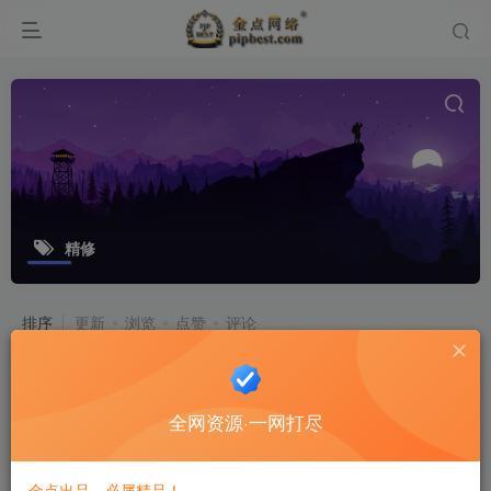
精修
排序
更新
浏览
点赞
评论
【灵珑西游】mt3换皮梦幻精修商业版
+安卓苹果双端+搭建教程
全网资源·一网打尽
游戏源码
8个月前
13
金点出品，必属精品！