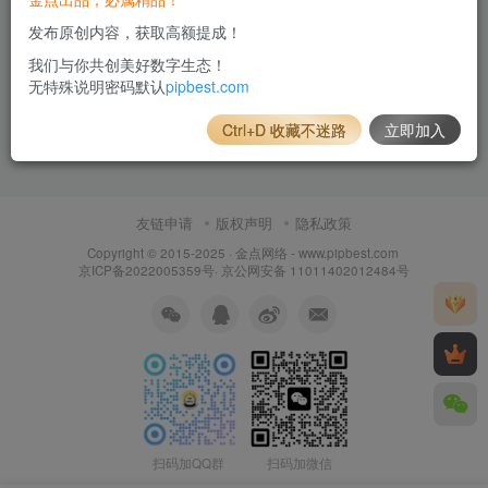
发布原创内容，获取高额提成！
我们与你共创美好数字生态！
无特殊说明密码默认
pipbest.com
Ctrl+D 收藏不迷路
立即加入
友链申请
版权声明
隐私政策
Copyright © 2015-2025 ·
金点网络 - www.pipbest.com
京ICP备2022005359号
·
京公网安备 11011402012484号
扫码加QQ群
扫码加微信