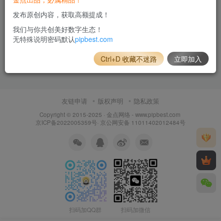
发布原创内容，获取高额提成！
我们与你共创美好数字生态！
无特殊说明密码默认
pipbest.com
Ctrl+D 收藏不迷路
立即加入
友链申请
版权声明
隐私政策
Copyright © 2015-2025 ·
金点网络 - www.pipbest.com
京ICP备2022005359号
·
京公网安备 11011402012484号
扫码加QQ群
扫码加微信