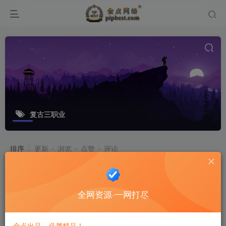
复古三职业
排序
更新
浏览
点赞
评论
战神引擎传奇手游【完美沉默神域乾坤
复古三职业-白猪3.0】最新整理Win系
全网资源·一网打尽
复古服务端+安卓苹果双端+GM授权物
游戏源码
品后台+详细搭建教程
8个月前
8
金点出品，必属精品！