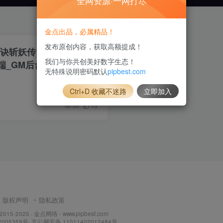
全网资源·一网打尽
金点出品，必属精品！
发布原创内容，获取高额提成！
剑诀斩妖传】最新整理
我们与你共创美好数字生态！
端_GM后台_详细搭建教
无特殊说明密码默认
pipbest.com
Ctrl+D 收藏不迷路
立即加入
55
13
版权声明
隐私政策
 2015-2025 ·
金点网络 - www.pipbest.com
2005359号
·
京公网安备 11011402012484号