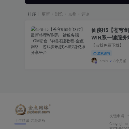
排序
更新
浏览
点赞
评论
仙侠H5【苍穹
WIN系一键服务
程
【点我免费下载】
游戏源码
jamin
8个月前
友链申请
十年精诚·共赴新程
Copyright ©
京ICP备202