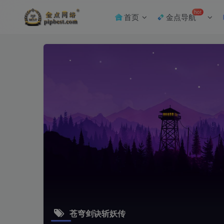
hot
首页
金点导航
苍穹剑诀斩妖传