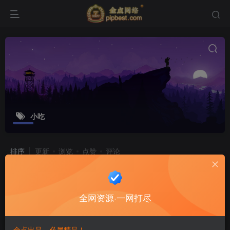
小吃
排序
更新
浏览
点赞
评论
饺子类制作资料
"锅贴生煎 饺子 刘氏锅贴制作技术 千里香馄饨 清真回族饺子系列 一贫闻名天下淮扬蒸饺</h1> 汤包关键点.doc 素三鲜水饺【天香百合】.doc 水饺馅料经典调制秘方（素馅系列：津味素馅...
全网资源·一网打尽
技能学习
6个月前
41
10
金点出品，必属精品！