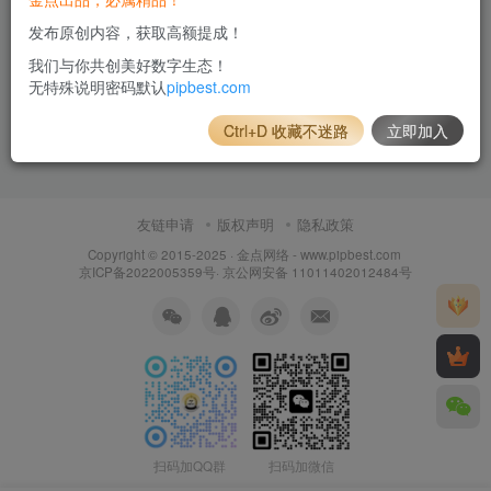
发布原创内容，获取高额提成！
我们与你共创美好数字生态！
无特殊说明密码默认
pipbest.com
Ctrl+D 收藏不迷路
立即加入
友链申请
版权声明
隐私政策
Copyright © 2015-2025 ·
金点网络 - www.pipbest.com
京ICP备2022005359号
·
京公网安备 11011402012484号
扫码加QQ群
扫码加微信