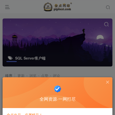
SQL Server客户端
排序
更新
浏览
点赞
评论
小巧强大的截图&录屏软件 |
FastStone Capture v11.2 中文破解绿
全网资源·一网打尽
色便携版
软件工具
6个月前
2
金点出品，必属精品！