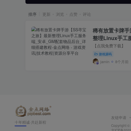
排序
更新
浏览
点赞
评论
稀有放置卡牌手
整理Linux手
品后台_详细搭
【点我免费下载】
游戏源码
jamin
8个月前
友链申请
十年精诚·共赴新程
Copyright ©
京ICP备202