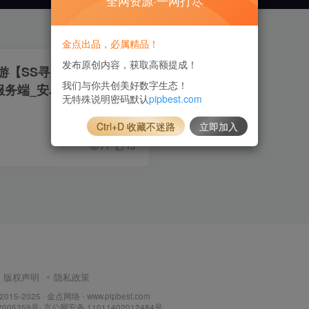
全网资源·一网打尽
金点出品，必属精品！
发布原创内容，获取高额提成！
游【SS寻宝之旅】最新
我们与你共创美好数字生态！
工服务端_安卓_GM配套物
无特殊说明密码默认
pipbest.com
建教程
Ctrl+D 收藏不迷路
立即加入
71
13
版权声明
隐私政策
 2015-2025 ·
金点网络 - www.pipbest.com
2005359号
·
京公网安备 11011402012484号