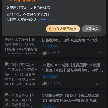
3DQ萌MMORPG端游【海盗王OL新
发布原创内容，获取高额提成！
春贺岁版】最新整理单机一键即玩服务
我们与你共创美好数字生态！
端_WIN系半手工服务端_PC客户端
游戏源码
无特殊说明密码默认
pipbest.com
_GM指令_详细搭建教程
8个月前
3
Ctrl+D 收藏不迷路
立即加入
3DMMORPG【传奇端游古芜传奇】最
新整理单机一键即玩服务端_WIN系服
务端_PC客户端_GM工具_详细搭建教
游戏源码
程_视频教程
8个月前
2
3D魔幻RPG端游【完美国际151荣耀
与新生十职业】最新整理单机一键即玩
服务端_Linux手工服务端_管理后台_
游戏源码
网页注册_GM指令
8个月前
10
Q萌回合手游【白娘子传奇三端互通
版】最新整理单机一键即玩服务端
_Linux_手工服务端_PC安卓苹果三端
游戏源码