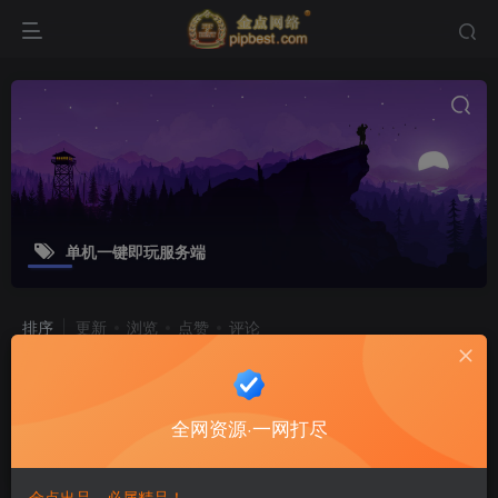
单机一键即玩服务端
排序
更新
浏览
点赞
评论
3DMMORPG端游【星尘传说灭世版】
最新整理单机一键即玩服务端_WIN系
全网资源·一网打尽
服务端_PC客户端_GM工具_详细搭建
游戏源码
教程_视频教程
8个月前
10
金点出品，必属精品！