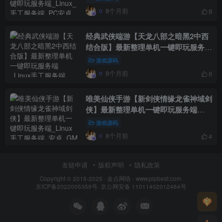
_GM授权后台_详细搭建教程
8个月前
8
经典武侠端游【天龙八部之暗黑2中西
结合版】最新整理单机一键即玩服务端
_Linux手工服务端_PC客户端_GM工
游戏源码
具_详细搭建教程
8个月前
6
唯美仙侠手游【新剑侠情缘龙雀神域剑
侠】最新整理单机一键即玩服务端
_Linux手工服务端_安卓_GM后台_详
游戏源码
细搭建教程_视频教程
8个月前
4
友链申请
版权声明
隐私政策
Copyright © 2015-2025 ·
金点网络 - www.pipbest.com
京ICP备2022005359号
·
京公网安备 11011402012484号