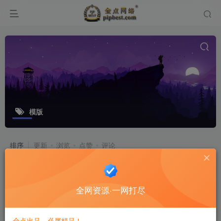
模版
排序
更新
浏览
点赞
评论
WordPress 大前端DUX 7.0 去除推广免授权版
玩 WordPress 博客的很多网友都应该对 DUX 主题有所了解，本博客采用的就是大前端 DUX 主题。小白勿下，高端大气上档次的主题，懂的人自然懂，不解释。 官方介绍：DUX 主题是 themebetter 最热...
全网资源·一网打尽
软件工具
6个月前
42
14
金点出品，必属精品！