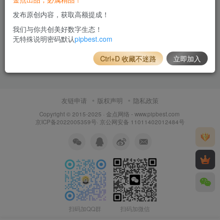
发布原创内容，获取高额提成！
我们与你共创美好数字生态！
无特殊说明密码默认
pipbest.com
Ctrl+D 收藏不迷路
立即加入
友链申请
版权声明
隐私政策
Copyright © 2015-2025 ·
金点网络 - www.pipbest.com
京ICP备2022005359号
·
京公网安备 11011402012484号
扫码加QQ群
扫码加微信