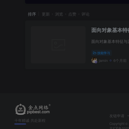
排序
更新
浏览
点赞
评论
面向对象基本特
技能学习
jamin
6个月前
友链申请
十年精诚·共赴新程
Copyright ©
京ICP备202