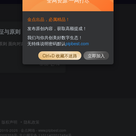
全网资源·一网打尽
金点出品，必属精品！
发布原创内容，获取高额提成！
征与原则
我们与你共创美好数字生态！
无特殊说明密码默认
pipbest.com
面向对象基本特征与原则 面向对象有三大基本特征和五大基本原则。 三大特征 封装 所谓封装（Encapsulation），也就是把客观事物封装成抽象的类，并且类可以把自己的数据和方法只让可信的类或者...
Ctrl+D 收藏不迷路
立即加入
68
14
版权声明
隐私政策
 2015-2025 ·
金点网络 - www.pipbest.com
2005359号
·
京公网安备 11011402012484号