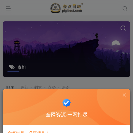
泰坦
排序
更新
浏览
点赞
评论
【斗罗大陆手游巅峰楼高】架设视频教
程+精简数据库+开服清档+运营后台
全网资源·一网打尽
+授权GM后台
游戏源码
8个月前
15
金点出品，必属精品！