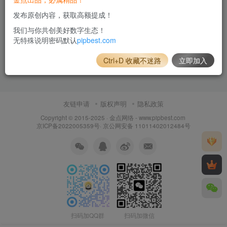
发布原创内容，获取高额提成！
我们与你共创美好数字生态！
无特殊说明密码默认
pipbest.com
Ctrl+D 收藏不迷路
立即加入
友链申请
版权声明
隐私政策
Copyright © 2015-2025 ·
金点网络 - www.pipbest.com
京ICP备2022005359号
·
京公网安备 11011402012484号
扫码加QQ群
扫码加微信