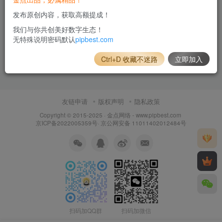
发布原创内容，获取高额提成！
我们与你共创美好数字生态！
无特殊说明密码默认
pipbest.com
Ctrl+D 收藏不迷路
立即加入
友链申请
版权声明
隐私政策
Copyright © 2015-2025 ·
金点网络 - www.pipbest.com
京ICP备2022005359号
·
京公网安备 11011402012484号
扫码加QQ群
扫码加微信