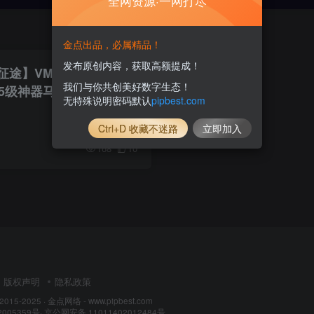
全网资源·一网打尽
金点出品，必属精品！
发布原创内容，获取高额提成！
征途】VM一键单机版龙
我们与你共创美好数字生态！
5级神器马装坐骑GM任
无特殊说明密码默认
pipbest.com
程
Ctrl+D 收藏不迷路
立即加入
168
10
版权声明
隐私政策
 2015-2025 ·
金点网络 - www.pipbest.com
2005359号
·
京公网安备 11011402012484号