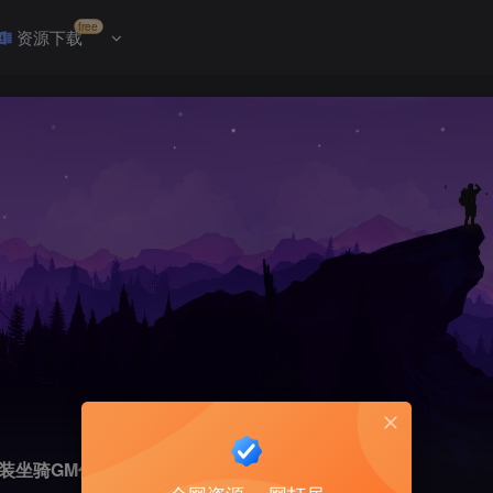
free
资源下载
马装坐骑GM任刷装备