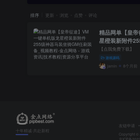
排序
更新
浏览
点赞
评论
精品网单【皇帝
星橙装新附件25
刷装备_视频教
【点我免费下载】
游戏源码
jamin
8个月前
友链申请
十年精诚·共赴新程
Copyright ©
京ICP备202