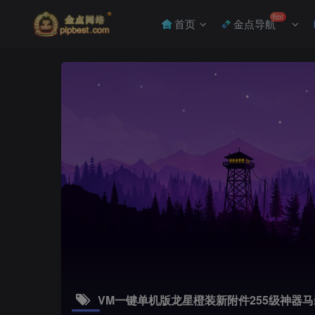
hot
首页
金点导航
VM一键单机版龙星橙装新附件255级神器