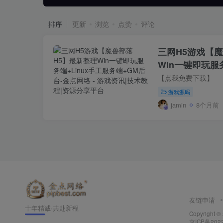
排序
更新
浏览
点赞
评论
三网H5游戏【
Win一键即玩服
+GM后台
【点我免费下载】
游戏源码
jamin
8个月前
友链申请
十年精诚·共赴新程
Copyright ©
京ICP备202