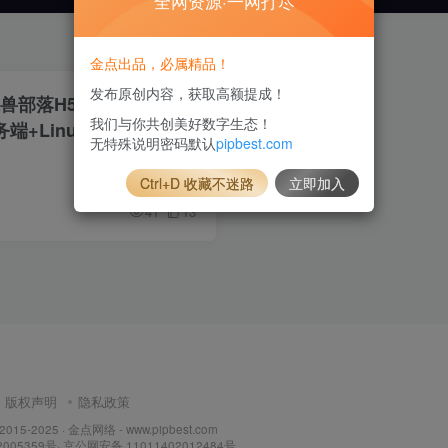
全网资源·一网打尽
金点出品，必属精品！
发布原创内容，获取高额提成！
魔兽部落H5】最新整理
我们与你共创美好数字生态！
务端+Linux手工服务端
无特殊说明密码默认
pipbest.com
Ctrl+D 收藏不迷路
立即加入
41
13
版权声明
隐私政策
 2015-2025 ·
金点网络 - www.pipbest.com
2005359号
·
京公网安备 11011402012484号