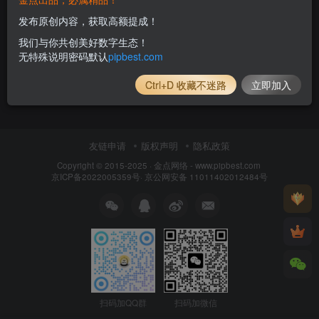
发布原创内容，获取高额提成！
我们与你共创美好数字生态！
无特殊说明密码默认
pipbest.com
Ctrl+D 收藏不迷路
立即加入
友链申请
版权声明
隐私政策
Copyright © 2015-2025 ·
金点网络 - www.pipbest.com
京ICP备2022005359号
·
京公网安备 11011402012484号
扫码加QQ群
扫码加微信