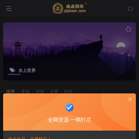
水上世界
排序
更新
浏览
点赞
评论
战神引擎【传奇手游逍遥沉默合击版】
最新整理合击服务端_蚂蚁洞_真天宫_
全网资源·一网打尽
水上世界
游戏源码
8个月前
12
金点出品，必属精品！