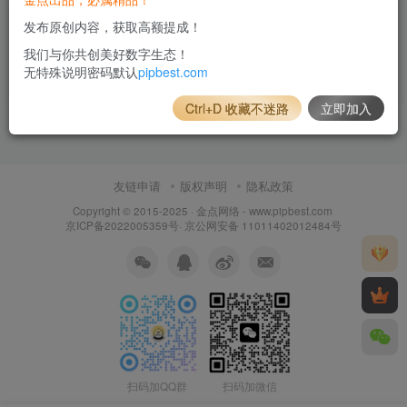
大话回合手游【逍遥3-逍遥仙境】最新
发布原创内容，获取高额提成！
整理Linux手工服务端_安卓苹果双端_
我们与你共创美好数字生态！
营运后台_详细搭建教程
游戏源码
无特殊说明密码默认
pipbest.com
8个月前
7
Ctrl+D 收藏不迷路
立即加入
友链申请
版权声明
隐私政策
Copyright © 2015-2025 ·
金点网络 - www.pipbest.com
京ICP备2022005359号
·
京公网安备 11011402012484号
扫码加QQ群
扫码加微信