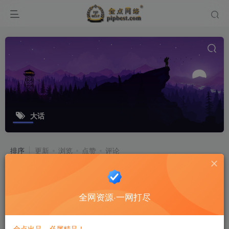
大话
排序
更新
浏览
点赞
评论
大话回合手游【精品西游修复版】最新
整理win系服务端_安卓苹果双端_运营
全网资源·一网打尽
后台_详细搭建教程
游戏源码
8个月前
12
金点出品，必属精品！