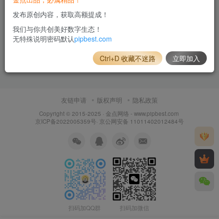
发布原创内容，获取高额提成！
我们与你共创美好数字生态！
无特殊说明密码默认
pipbest.com
Ctrl+D 收藏不迷路
立即加入
友链申请
版权声明
隐私政策
Copyright © 2015-2025 ·
金点网络 - www.pipbest.com
京ICP备2022005359号
·
京公网安备 11011402012484号
扫码加QQ群
扫码加微信