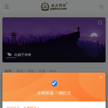
白娘子传奇
排序
更新
浏览
点赞
评论
回合手游【白娘子传奇打金端】最新整
理Linux手工服务端+授权后台+三端
全网资源·一网打尽
+本地注册+视频教程
游戏源码
8个月前
8
金点出品，必属精品！