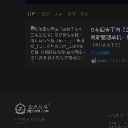
排序
更新
浏览
点赞
评论
Q萌回合手游【
最新整理单机一键
工服务端_PC安
【点我免费下载】
_详细搭建教程
游戏源码
jamin
8个月前
友链申请
十年精诚·共赴新程
Copyright ©
京ICP备202