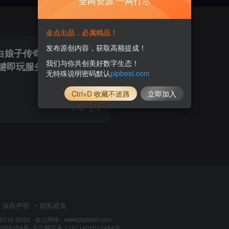
全网资源·一网打尽
金点出品，必属精品！
发布原创内容，获取高额提成！
白娘子传奇三端互通版】
我们与你共创美好数字生态！
即玩服务端_Linux_手
无特殊说明密码默认
pipbest.com
卓苹果三端_GM授权后台
Ctrl+D 收藏不迷路
立即加入
40
8
版权声明
隐私政策
 2015-2025 ·
金点网络 - www.pipbest.com
2005359号
·
京公网安备 11011402012484号